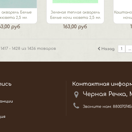
 акварель Белые
Зеленая теплая акварель
Каштанов
кювета 2,5 мл
Белые ночи кювета 2,5 мл
ночи
63,00 руб
163,00 руб
1417 - 1428 из 1436 товаров
Назад
1
...
пись
Контактная инфор
Черная Речка,
анции
Звоните нам:
880070745
ция