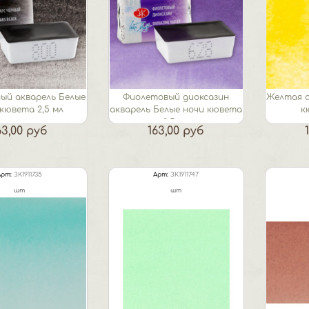
ый акварель Белые
Фиолетовый диоксазин
Желтая а
кювета 2,5 мл
акварель Белые ночи кювета
к
2,5 мл
63,00 руб
163,00 руб
Арт:
ЗК1911735
Арт:
ЗК1911747
шт
шт