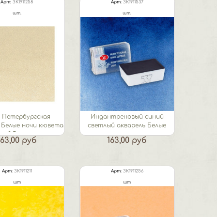
Арт:
ЗК1911258
Арт:
ЗК1911537
шт.
шт.
 Петербургская
Индантреновый синий
 Белые ночи кювета
светлый акварель Белые
2,5 мл
ночи кювета...
163,00 руб
163,00 руб
Арт:
ЗК1911211
Арт:
ЗК1911256
шт
шт