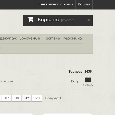
Свяжитесь с нами
Войти
Корзина
(пусто)
Декупаж
Золочение
Пастель
Керамика
и
Товаров: 1436.
ранице
Вид:
Сетка
117
118
119
120
Вперед