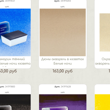
Арт:
ЗК1911521
Арт:
ЗК1911255
шт
шт.
амарин тёмный
Дюны акварель в кюветах
Охра
Белые ночи кювета
Белые ночи
акварель
2,5 мл
63,00 руб
163,00 руб
Арт:
ЗК1911800
Арт:
ЗК1911628
шт
шт