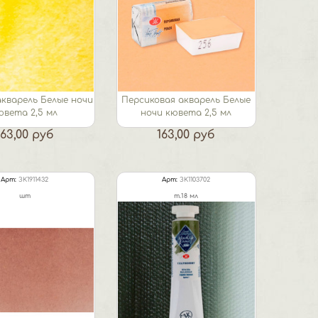
кварель Белые ночи
Персиковая акварель Белые
ювета 2,5 мл
ночи кювета 2,5 мл
163,00 руб
163,00 руб
Арт:
ЗК1911432
Арт:
ЗК1103702
шт
т.18 мл