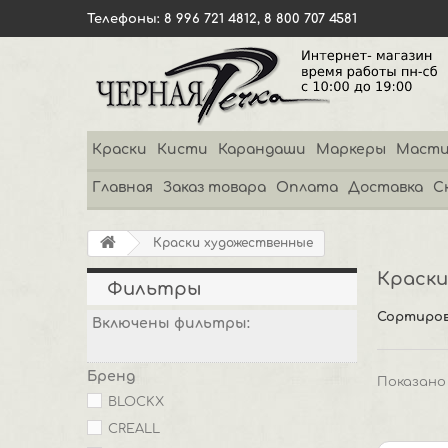
Телефоны: 8 996 721 4812, 8 800 707 4581
Краски
Кисти
Карандаши
Маркеры
Масти
Главная
Заказ товара
Оплата
Доставка
С
Краски художественные
Краски
Фильтры
Сортиров
Включены фильтры:
Бренд
Показано 
BLOCKX
CREALL