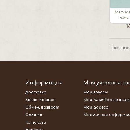
Мятная
ночи 
1
Показано 
Информация
Моя учетная за
Доставка
Мои заказы
Заказ товара
Мои платёжные квит
Обмен, возврат
Мои адреса
Оплата
Моя личная информа
Каталоги
Новости