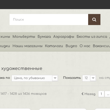
хины
Мольберты
Бумага
Аэрографы
Бюсты из гипса
кидки
Наши магазины
Каталоги
Видео
О нас
Ваканси
 художественные
ка по
Показать
на ст
Цена, по убыванию
12
1417 - 1428 из 1436 товаров
Назад
1
...