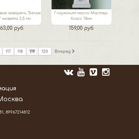
ая акварель "Белые
Глауконит масло Мастер-
" кювета 2,5 мл
Класс 18мл
163,00 руб
159,00 руб
117
118
119
120
Вперед
мация
 Москва
81, 89967214812