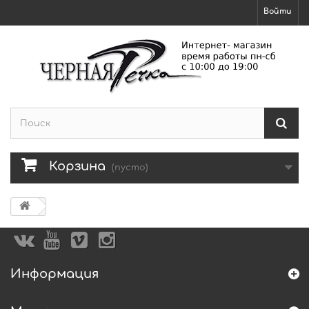
Войти
Корзина
(пусто)
Информация