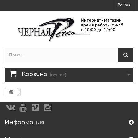
Войти
Корзина
(пусто)
Информация