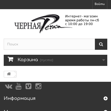
Войти
Корзина
(пусто)
Информация