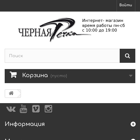
Войти
Корзина
(пусто)
Информация