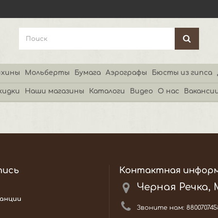
хины
Мольберты
Бумага
Аэрографы
Бюсты из гипса
кидки
Наши магазины
Каталоги
Видео
О нас
Ваканси
пись
Контактная инфор
Черная Речка,
анции
Звоните нам:
880070745