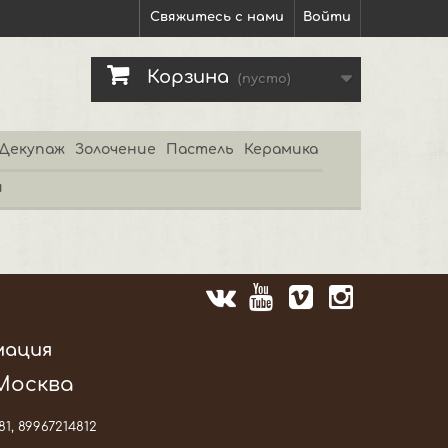
Свяжитесь с нами
Войти
Корзина
(пусто)
Декупаж
Золочение
Пастель
Керамика
и
мация
 Москва
81, 89967214812