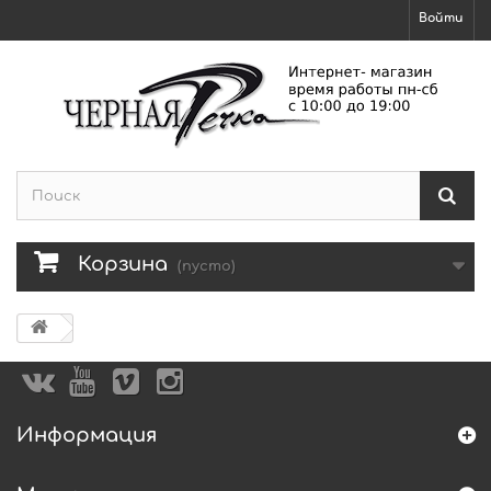
Войти
Корзина
(пусто)
Информация