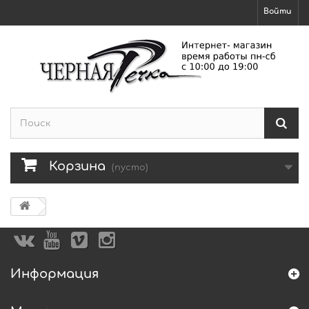
Войти
Корзина
(пусто)
Информация