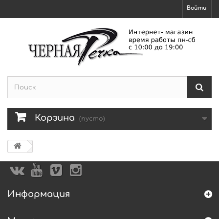
Войти
Корзина
(пусто)
Информация