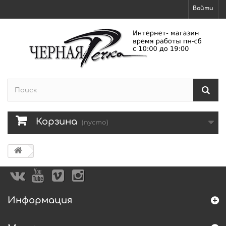
Войти
Корзина
(пусто)
Информация