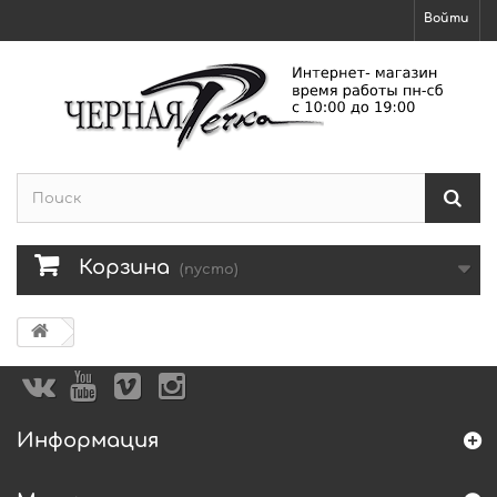
Войти
Корзина
(пусто)
Информация