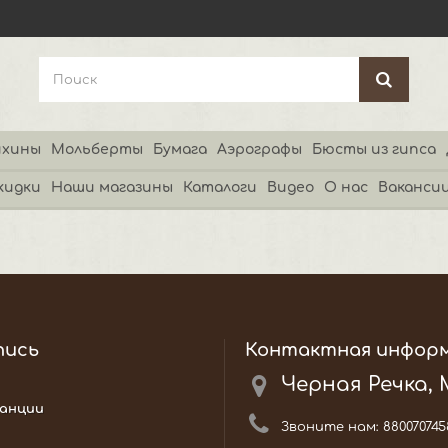
хины
Мольберты
Бумага
Аэрографы
Бюсты из гипса
кидки
Наши магазины
Каталоги
Видео
О нас
Ваканси
пись
Контактная инфор
Черная Речка,
анции
Звоните нам:
880070745