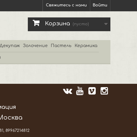
Свяжитесь с нами
Войти
Корзина
(пусто)
Декупаж
Золочение
Пастель
Керамика
и
мация
 Москва
81, 89967214812