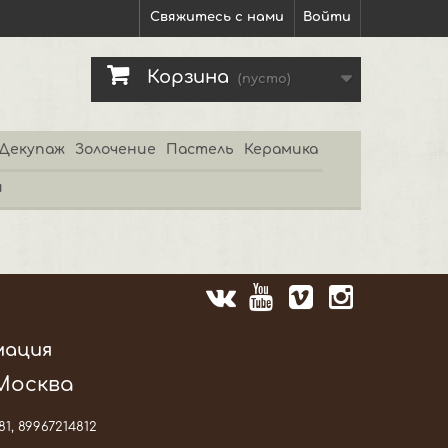
Свяжитесь с нами
Войти
Корзина
(пусто)
Декупаж
Золочение
Пастель
Керамика
и
мация
 Москва
81, 89967214812