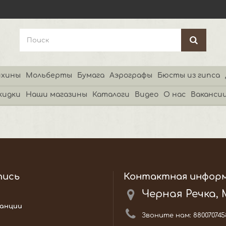
хины
Мольберты
Бумага
Аэрографы
Бюсты из гипса
кидки
Наши магазины
Каталоги
Видео
О нас
Ваканси
пись
Контактная инфор
Черная Речка,
анции
Звоните нам:
880070745