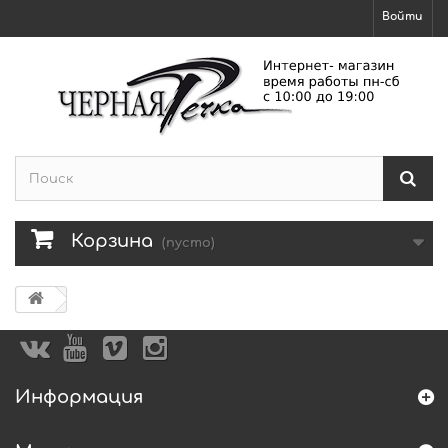
Войти
Корзина
(пусто)
Информация