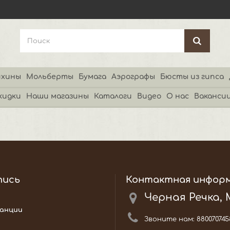
хины
Мольберты
Бумага
Аэрографы
Бюсты из гипса
кидки
Наши магазины
Каталоги
Видео
О нас
Ваканси
пись
Контактная инфор
Черная Речка,
анции
Звоните нам:
880070745