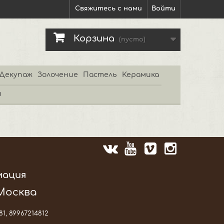
Свяжитесь с нами
Войти
Корзина
(пусто)
Декупаж
Золочение
Пастель
Керамика
и
мация
 Москва
81, 89967214812