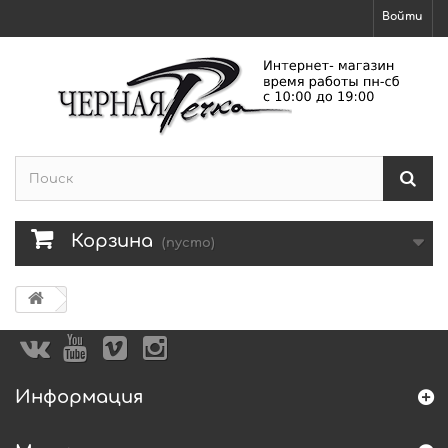
Войти
Корзина
(пусто)
Информация