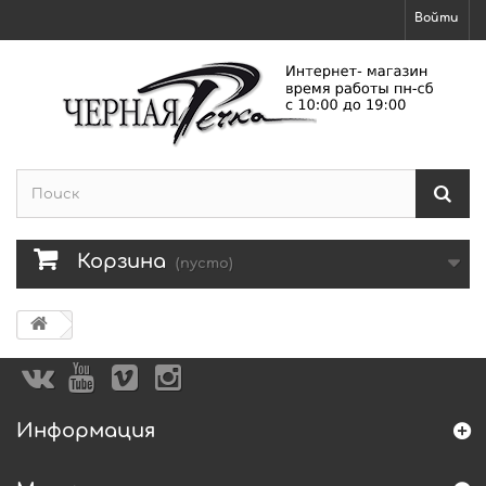
Войти
Корзина
(пусто)
Информация