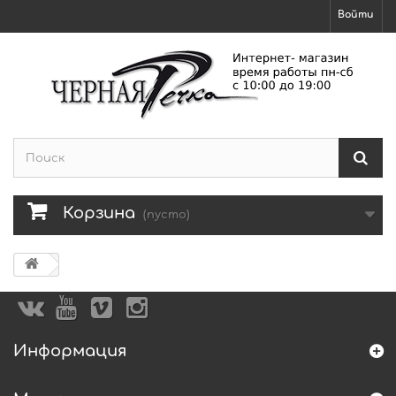
Войти
Корзина
(пусто)
Информация