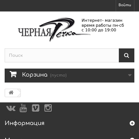
Войти
Корзина
(пусто)
Информация