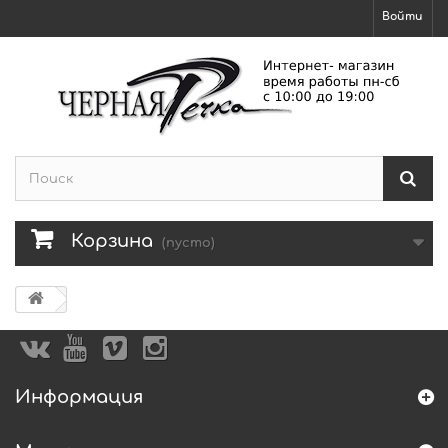
Войти
Корзина
(пусто)
Информация