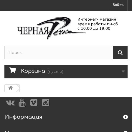
Войти
Корзина
(пусто)
Информация