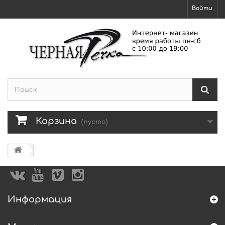
Войти
Корзина
(пусто)
Информация