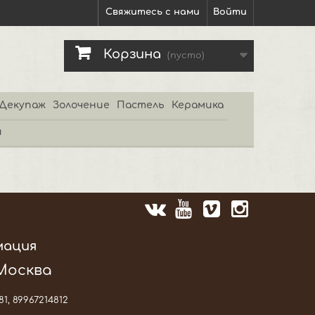
Свяжитесь с нами
Войти
Корзина
(пусто)
Декупаж
Золочение
Пастель
Керамика
и
мация
 Москва
81, 89967214812