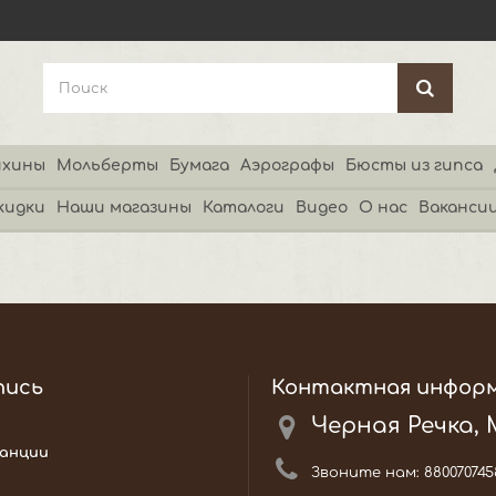
хины
Мольберты
Бумага
Аэрографы
Бюсты из гипса
кидки
Наши магазины
Каталоги
Видео
О нас
Ваканси
пись
Контактная инфор
Черная Речка,
анции
Звоните нам:
880070745