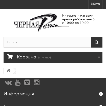
Войти
Корзина
(пусто)
Информация