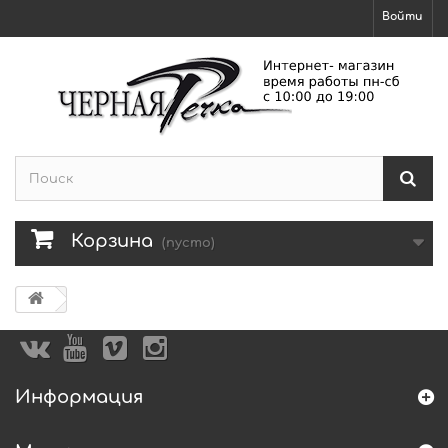
Войти
Корзина
(пусто)
Информация