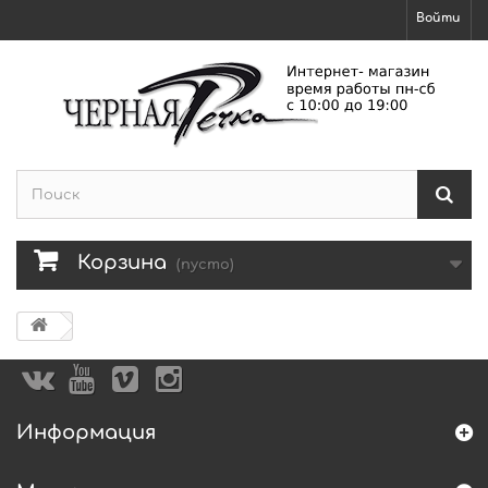
Войти
Корзина
(пусто)
Информация