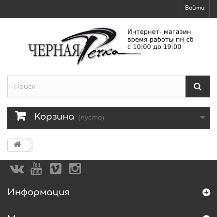
Войти
Корзина
(пусто)
Информация