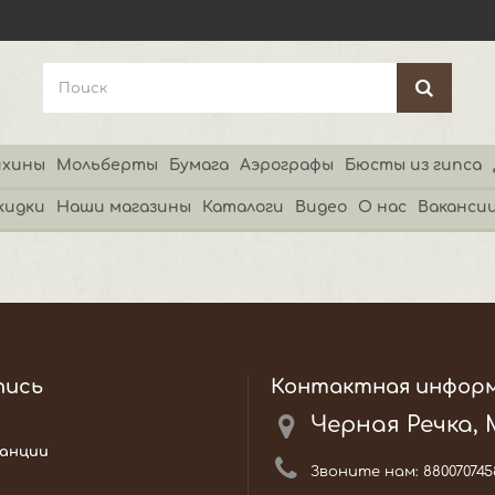
хины
Мольберты
Бумага
Аэрографы
Бюсты из гипса
кидки
Наши магазины
Каталоги
Видео
О нас
Ваканси
пись
Контактная инфор
Черная Речка,
анции
Звоните нам:
880070745