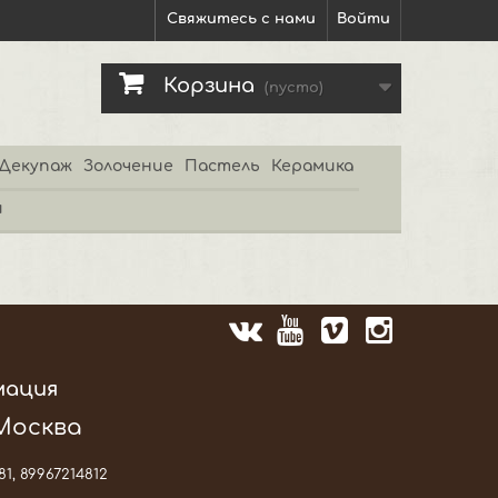
Свяжитесь с нами
Войти
Корзина
(пусто)
Декупаж
Золочение
Пастель
Керамика
и
мация
 Москва
81, 89967214812