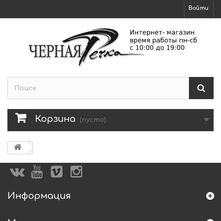
Войти
Корзина
(пусто)
Информация