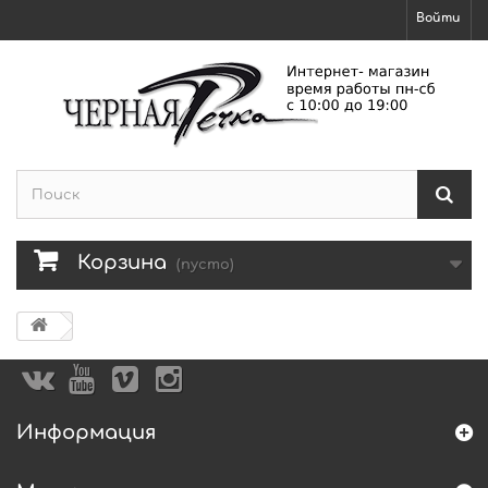
Войти
Корзина
(пусто)
Информация