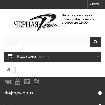
Войти
Корзина
(пусто)
Информация