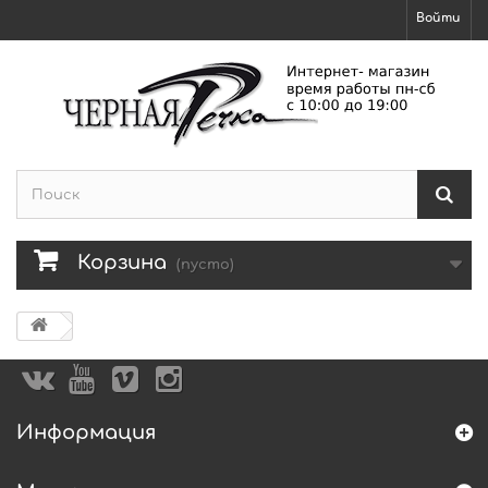
Войти
Корзина
(пусто)
Информация