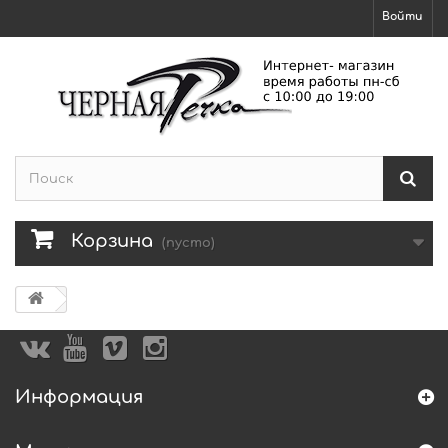
Войти
Корзина
(пусто)
Информация