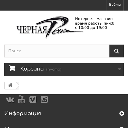
Войти
Корзина
(пусто)
Информация