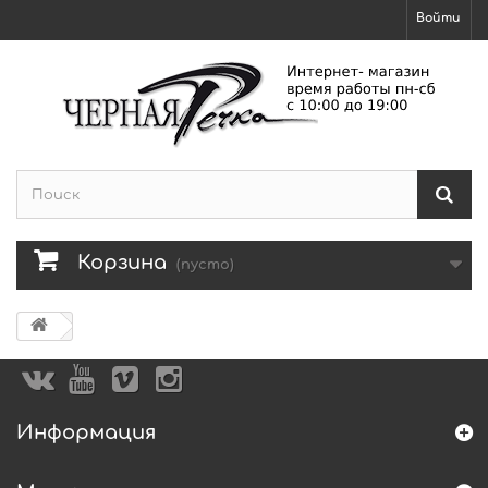
Войти
Корзина
(пусто)
Информация