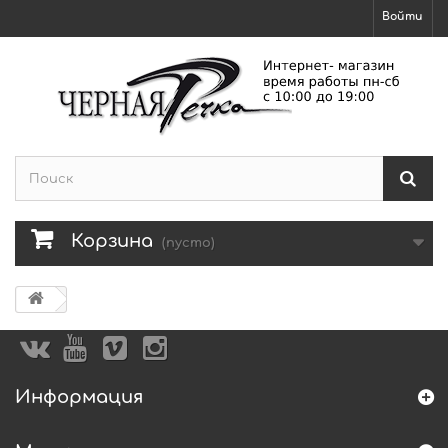
Войти
Корзина
(пусто)
Информация