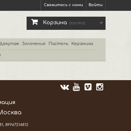
Свяжитесь с нами
Войти
Корзина
(пусто)
Декупаж
Золочение
Пастель
Керамика
и
мация
 Москва
81, 89967214812