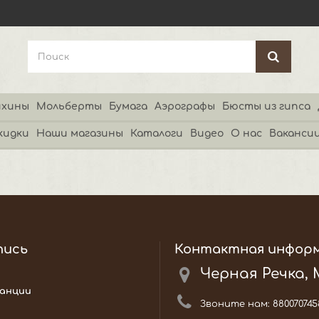
хины
Мольберты
Бумага
Аэрографы
Бюсты из гипса
кидки
Наши магазины
Каталоги
Видео
О нас
Ваканси
пись
Контактная инфор
Черная Речка,
анции
Звоните нам:
880070745