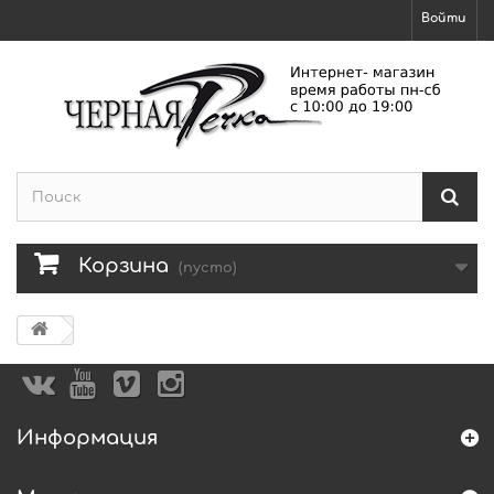
Войти
Корзина
(пусто)
Информация