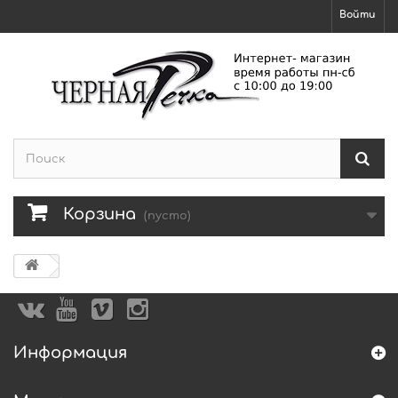
Войти
Корзина
(пусто)
Информация