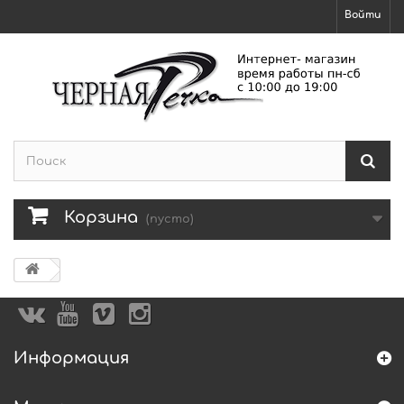
Войти
Корзина
(пусто)
Информация