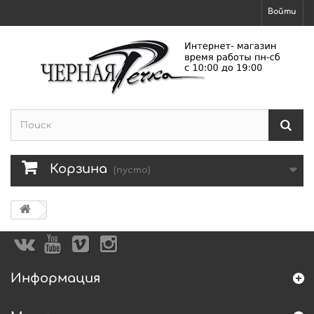
Войти
Корзина
(пусто)
Информация