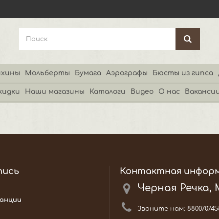
хины
Мольберты
Бумага
Аэрографы
Бюсты из гипса
кидки
Наши магазины
Каталоги
Видео
О нас
Ваканси
пись
Контактная инфор
Черная Речка,
анции
Звоните нам:
880070745