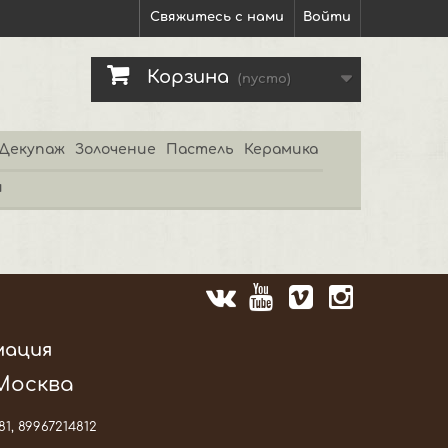
Свяжитесь с нами
Войти
Корзина
(пусто)
Декупаж
Золочение
Пастель
Керамика
и
мация
 Москва
81, 89967214812