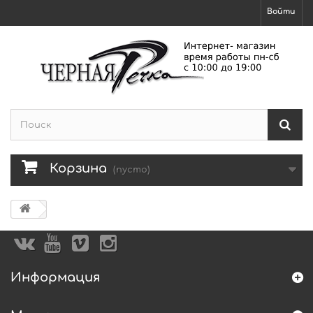
Войти
Корзина
(пусто)
Информация