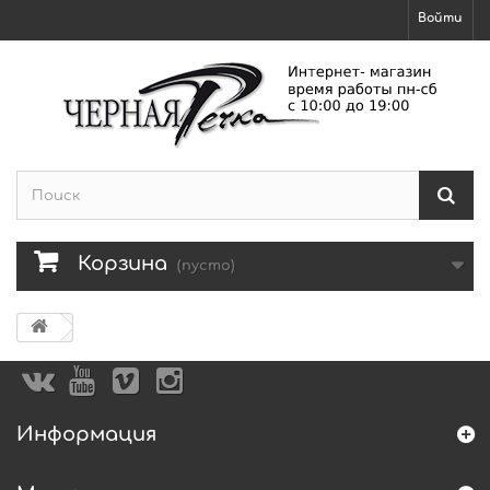
Войти
Корзина
(пусто)
Информация