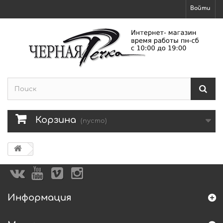
Войти
Корзина
(пусто)
Информация