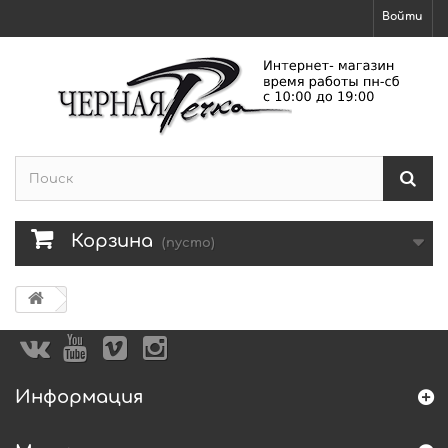
Войти
Корзина
(пусто)
Информация