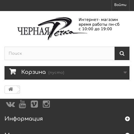
Войти
Корзина
(пусто)
Информация