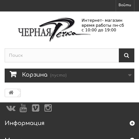
Войти
Корзина
(пусто)
Информация