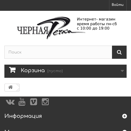
Войти
Корзина
(пусто)
Информация