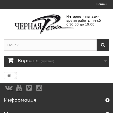
Войти
Корзина
(пусто)
Информация